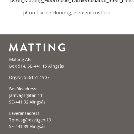
pCon_Matting_FloorGuide_TactileGuidance_Steel_Line
pCon Tactile Flooring, element rostfritt
Matting AB
Box 514, SE-441 15 Alingsås
Org.Nr: 556151-1907
Besöksadress:
Järnvägsgatan 11
SE-441 32 Alingsås
Leveransadress:
Tomasgårdsvägen 19
SE-441 39 Alingsås