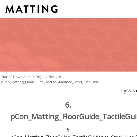
Start
/
Downloads
/
Digitala filer
/
6.
pCon_Matting_FloorGuide_TactileGuidance_Steel_Line.DWG
Lyssna
6.
pCon_Matting_FloorGuide_TactileGu
6.