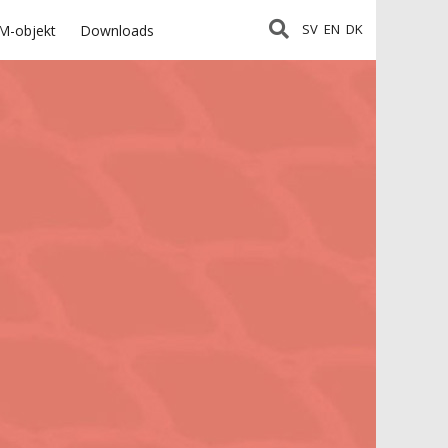
SV
EN
DK
M-objekt
Downloads