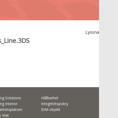
Lyssna
s_Line.3DS
S
ng Solutions
Hållbarhet
ng Interior
Integritetspolicy
rbetsplatsen
BIM-objekt
ty Mat