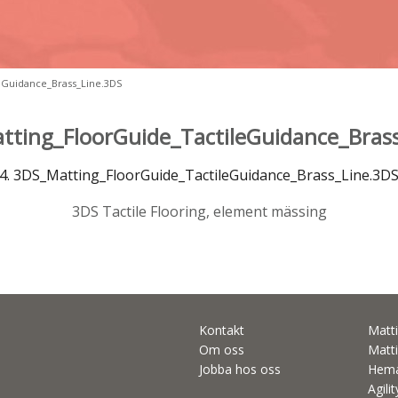
eGuidance_Brass_Line.3DS
tting_FloorGuide_TactileGuidance_Bras
4. 3DS_Matting_FloorGuide_TactileGuidance_Brass_Line.3D
3DS Tactile Flooring, element mässing
Kontakt
Matti
Om oss
Matti
Jobba hos oss
Hema
Agili