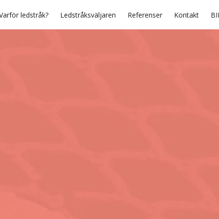
Varför ledstråk?
Ledstråksväljaren
Referenser
Kontakt
BI