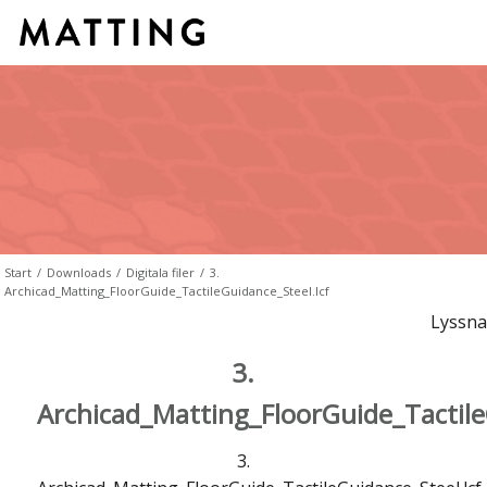
Start
/
Downloads
/
Digitala filer
/
3.
Archicad_Matting_FloorGuide_TactileGuidance_Steel.lcf
Lyssna
3.
Archicad_Matting_FloorGuide_Tactile
3.