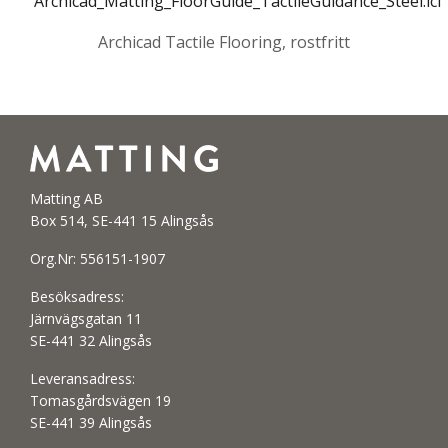
Archicad_Matting_FloorGuide_TactileGuidance_Steel.lcf
Archicad Tactile Flooring, rostfritt
Matting AB
Box 514, SE-441 15 Alingsås
Org.Nr: 556151-1907
Besöksadress:
Järnvägsgatan 11
SE-441 32 Alingsås
Leveransadress:
Tomasgårdsvägen 19
SE-441 39 Alingsås