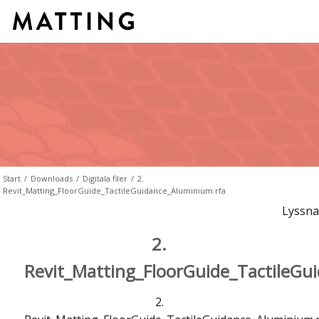
Start
/
Downloads
/
Digitala filer
/
2.
Revit_Matting_FloorGuide_TactileGuidance_Aluminium.rfa
Lyssna
2.
Revit_Matting_FloorGuide_TactileGu
2.