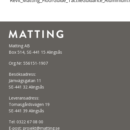
Revit_Matting_FloorGuide_TactileGuidance_Aluminium.
Matting AB
Box 514, SE-441 15 Alingsås
Org.Nr: 556151-1907
Besöksadress:
Järnvägsgatan 11
SE-441 32 Alingsås
Leveransadress:
Tomasgårdsvägen 19
SE-441 39 Alingsås
Tel:
0322 67 08 00
E-post:
projekt@matting.se