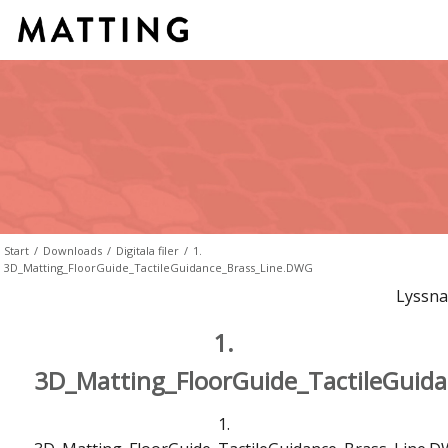
Start
/
Downloads
/
Digitala filer
/
1.
3D_Matting_FloorGuide_TactileGuidance_Brass_Line.DWG
Lyssna
1.
3D_Matting_FloorGuide_TactileGuid
1.