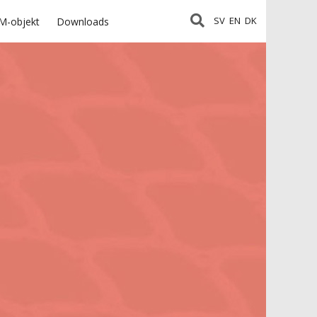
SV
EN
DK
M-objekt
Downloads