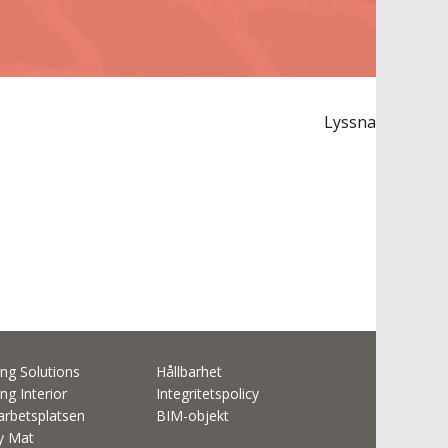
Lyssna
ng Solutions
Hållbarhet
ng Interior
Integritetspolicy
rbetsplatsen
BIM-objekt
ty Mat