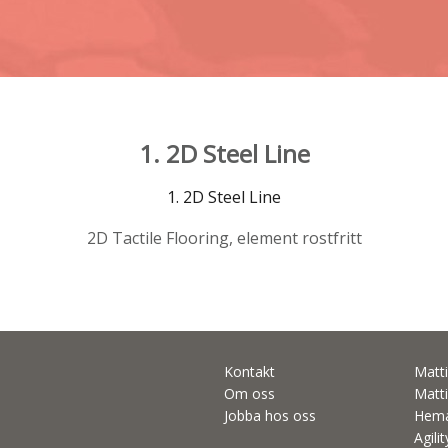
1. 2D Steel Line
1. 2D Steel Line
2D Tactile Flooring, element rostfritt
Kontakt
Matti
Om oss
Matti
Jobba hos oss
Hema
Agili