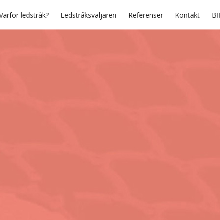
Varför ledstråk?
Ledstråksväljaren
Referenser
Kontakt
BI