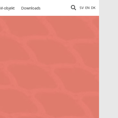
SV
EN
DK
M-objekt
Downloads