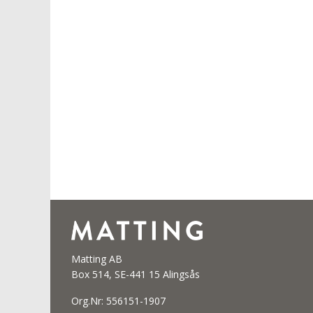
Matting AB
Box 514, SE-441 15 Alingsås
Org.Nr: 556151-1907