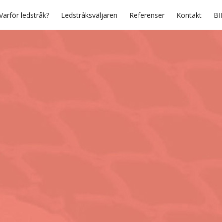
Varför ledstråk?
Ledstråksväljaren
Referenser
Kontakt
BI