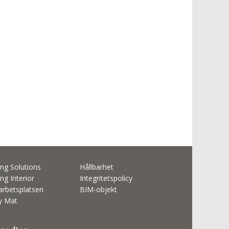
ng Solutions
Hållbarhet
ng Interior
Integritetspolicy
rbetsplatsen
BIM-objekt
ty Mat