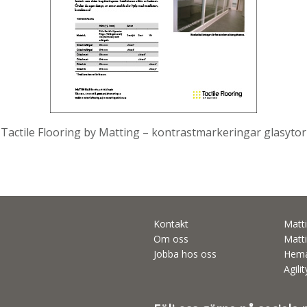
Tactile Flooring by Matting – kontrastmarkeringar glasytor
Kontakt
Matti
Om oss
Matti
Jobba hos oss
Hema
Agili