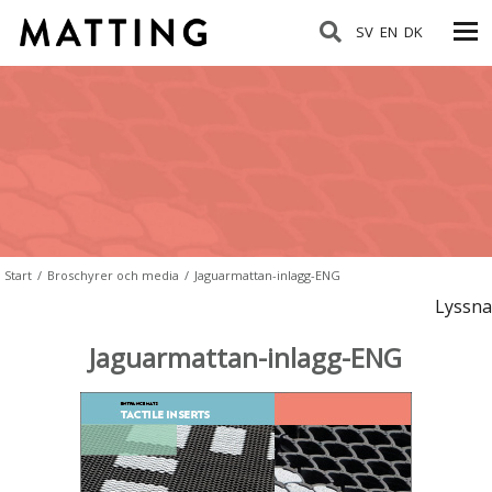
SV
EN
DK
Start
/
Broschyrer och media
/
Jaguarmattan-inlagg-ENG
Lyssna
Jaguarmattan-inlagg-ENG