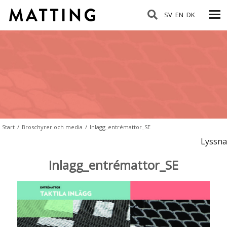
SV
EN
DK
Start
/
Broschyrer och media
/
Inlagg_entrémattor_SE
Lyssna
Inlagg_entrémattor_SE