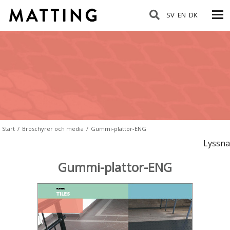
SV
EN
DK
Start
/
Broschyrer och media
/
Gummi-plattor-ENG
Lyssna
Gummi-plattor-ENG