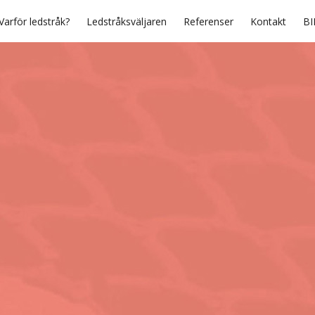
Varför ledstråk?
Ledstråksväljaren
Referenser
Kontakt
BI