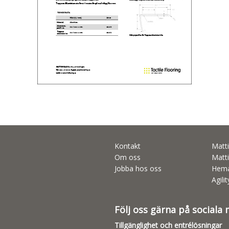
Kontakt
Matti
Om oss
Matti
Jobba hos oss
Hema
Agili
Följ oss gärna på sociala
Tillgänglighet och entrélösningar