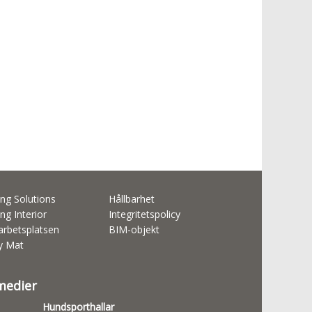
ng Solutions
Hållbarhet
ng Interior
Integritetspolicy
rbetsplatsen
BIM-objekt
ty Mat
 medier
Hundsporthallar