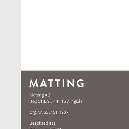
Matting AB
Box 514, SE-441 15 Alingsås
Org.Nr: 556151-1907
Besöksadress: