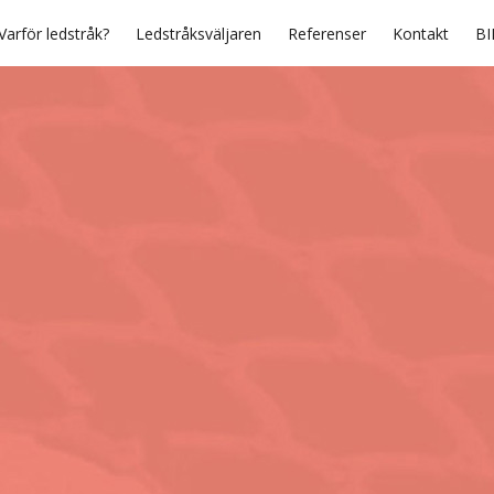
Varför ledstråk?
Ledstråksväljaren
Referenser
Kontakt
BI