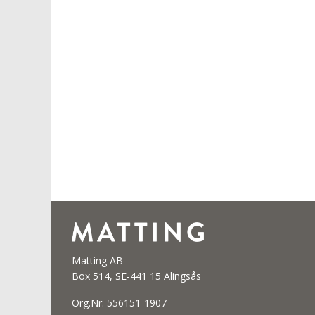
Matting AB
Box 514, SE-441 15 Alingsås
Org.Nr: 556151-1907