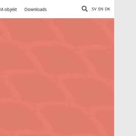
SV
EN
DK
M-objekt
Downloads