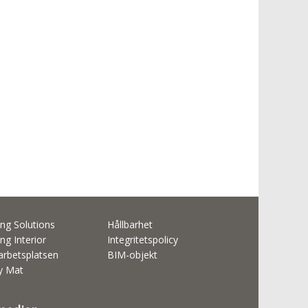
ng Solutions
Hållbarhet
ng Interior
Integritetspolicy
rbetsplatsen
BIM-objekt
ty Mat