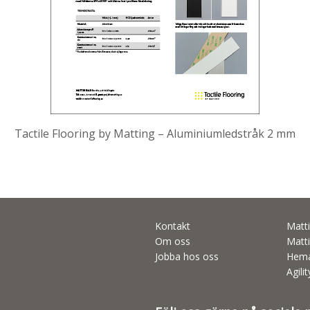
Tactile Flooring by Matting – Aluminiumledstråk 2 mm
Kontakt
Matti
Om oss
Matti
Jobba hos oss
Hema
Agili