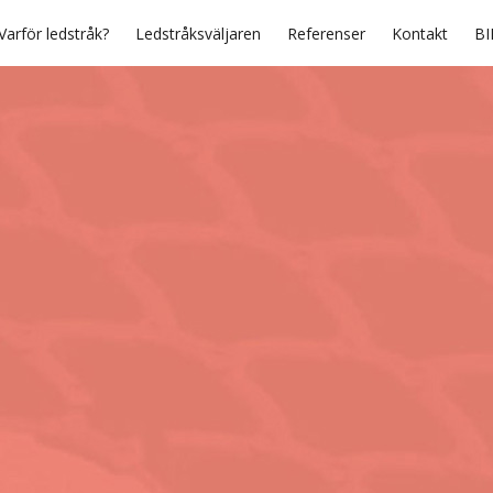
Varför ledstråk?
Ledstråksväljaren
Referenser
Kontakt
BI