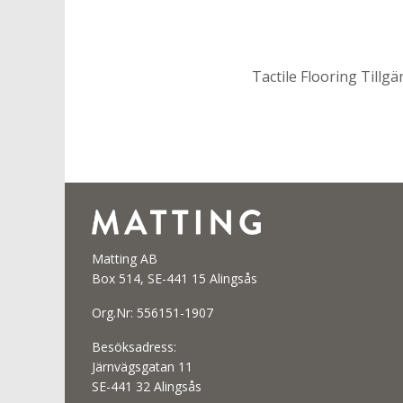
Tactile Flooring Tillg
Matting AB
Box 514, SE-441 15 Alingsås
Org.Nr: 556151-1907
Besöksadress:
Järnvägsgatan 11
SE-441 32 Alingsås