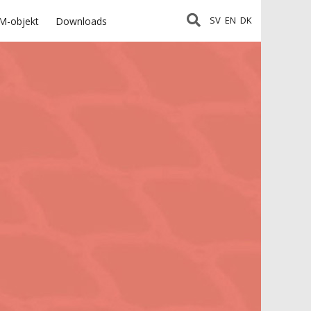
SV
EN
DK
M-objekt
Downloads