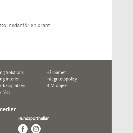
lstol nedanför en brant
ng Solutions
Hållbarhet
ng Interior
Integritetspolicy
rbetsplatsen
BIM-objekt
ty Mat
 medier
Hundsporthallar