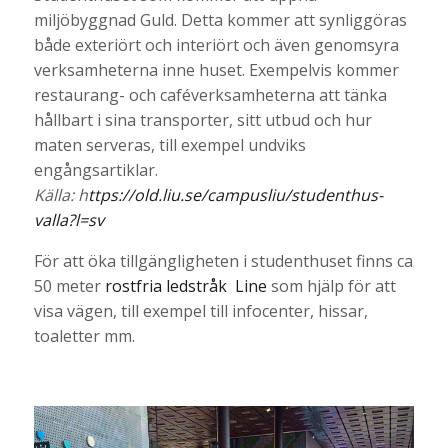
miljöbyggnad Guld. Detta kommer att synliggöras
både exteriört och interiört och även genomsyra
verksamheterna inne huset. Exempelvis kommer
restaurang- och caféverksamheterna att tänka
hållbart i sina transporter, sitt utbud och hur
maten serveras, till exempel undviks
engångsartiklar.
Källa: h
ttps://old.liu.se/campusliu/studenthus-
valla?l=sv
För att öka tillgängligheten i studenthuset finns ca
50 meter
rostfria ledstråk Line
som hjälp för att
visa vägen, till exempel till infocenter, hissar,
toaletter mm.