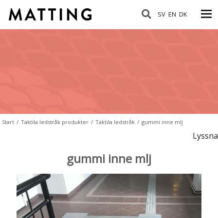
SV
EN
DK
Start
/
Taktila ledstråk produkter
/
Taktila ledstråk
/
gummi inne mlj
Lyssna
gummi inne mlj