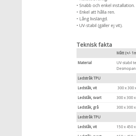
• Snabb och enkel installation.
• Enkel att hålla ren.
• Lång livslängd.
• UV-stabil (gäller ej vit).
Teknisk fakta
Mått (+/- 
Material
UV-stabil 
Desmopan
Ledstråk TPU
Ledståk, vit
300 x 300 
Ledståk, svart
300 x 300 
Ledståk, grå
300 x 300 
Ledstråk TPU
Ledståk, vit
150 x 450 x