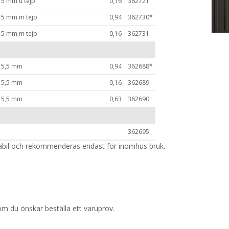
 5 mm u tejp
0,16
362721
x 5 mm m tejp
0,94
362730*
x 5 mm m tejp
0,16
362731
x 5,5 mm
0,94
362688*
x 5,5 mm
0,16
362689
x 5,5 mm
0,63
362690
362695
tabil och rekommenderas endast för inomhus bruk.
m du önskar beställa ett varuprov.