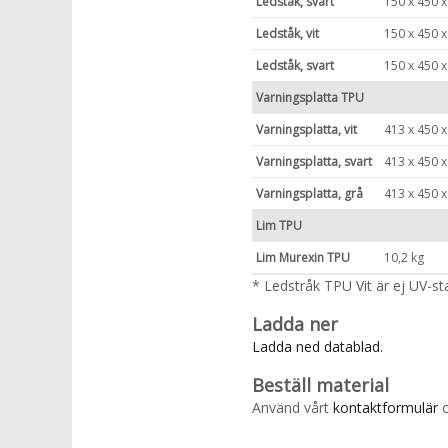
Ledståk, svart
150 x 450 x
Ledståk, vit
150 x 450 
Ledståk, svart
150 x 450 
Varningsplatta TPU
Varningsplatta, vit
413 x 450 
Varningsplatta, svart
413 x 450 
Varningsplatta, grå
413 x 450 
Lim TPU
Lim Murexin TPU
10,2 kg
* Ledstråk TPU Vit är ej UV-s
Ladda ner
Ladda ned datablad.
Beställ material
Använd vårt
kontaktformulär
o