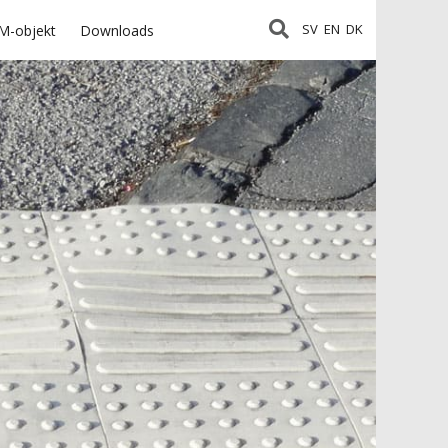
SV
EN
DK
M-objekt
Downloads