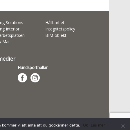
ng Solutions
Hållbarhet
ng Interior
Integritetspolicy
rbetsplatsen
BIM-objekt
ty Mat
 medier
Hundsporthallar
n kommer vi att anta att du godkänner detta.
Ok
Läs mer