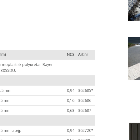
1mm)
NCS
Art.nr
termoplastisk polyuretan Bayer
 3055DU.
x 5 mm
0,94
362685*
x 5 mm
0,16
362686
x 5 mm
0,63
362687
 5 mm u tejp
0,94
362720*