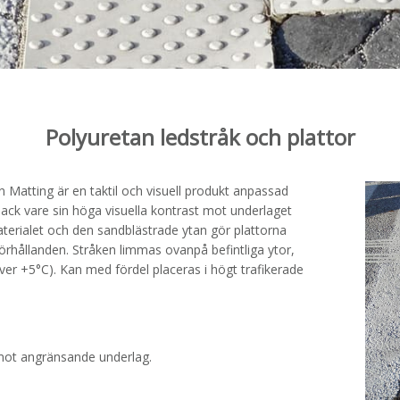
Polyuretan ledstråk och plattor
ån Matting är en taktil och visuell produkt anpassad
ack vare sin höga visuella kontrast mot underlaget
Materialet och den sandblästrade ytan gör plattorna
örhållanden. Stråken limmas ovanpå befintliga ytor,
över +5°C). Kan med fördel placeras i högt trafikerade
d mot angränsande underlag.