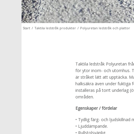
Start
/
Taktila ledstråk produkter
/
Polyuretan ledstråk och plattor
Taktila ledstråk Polyuretan fr
för ytor inom- och utomhus. T
är stråket lätt att upptäcka. 
halksäkra även under fuktiga f
installeras på torrt underlag (
områden.
Egenskaper / fördelar
• Tydlig färg- och ljudskillna
• Ljuddämpande.
• Rullstolsvänlig.