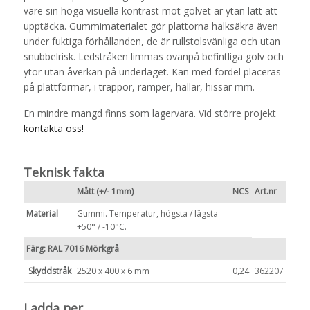
vare sin höga visuella kontrast mot golvet är ytan lätt att
upptäcka. Gummimaterialet gör plattorna halksäkra även
under fuktiga förhållanden, de är rullstolsvänliga och utan
snubbelrisk. Ledstråken limmas ovanpå befintliga golv och
ytor utan åverkan på underlaget. Kan med fördel placeras
på plattformar, i trappor, ramper, hallar, hissar mm.
En mindre mängd finns som lagervara. Vid större projekt
kontakta oss!
Teknisk fakta
Mått (+/- 1mm)
NCS
Art.nr
Material
Gummi. Temperatur, högsta / lägsta
+50° / -10°C.
Färg: RAL 7016 Mörkgrå
Skyddstråk
2520 x 400 x 6 mm
0,24
362207
Ladda ner