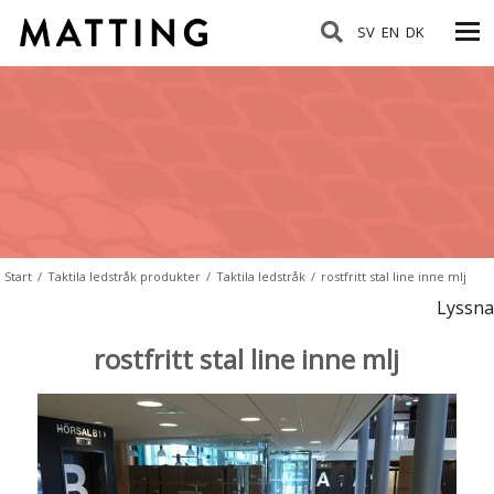
SV
EN
DK
Start
/
Taktila ledstråk produkter
/
Taktila ledstråk
/
rostfritt stal line inne mlj
Lyssna
rostfritt stal line inne mlj