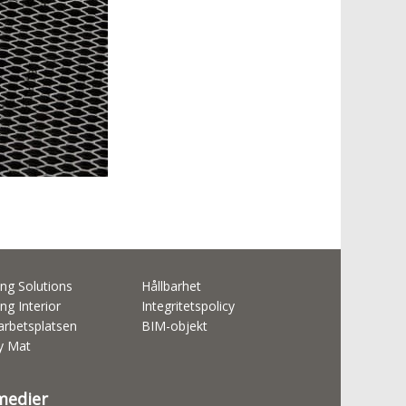
ng Solutions
Hållbarhet
ng Interior
Integritetspolicy
rbetsplatsen
BIM-objekt
ty Mat
 medier