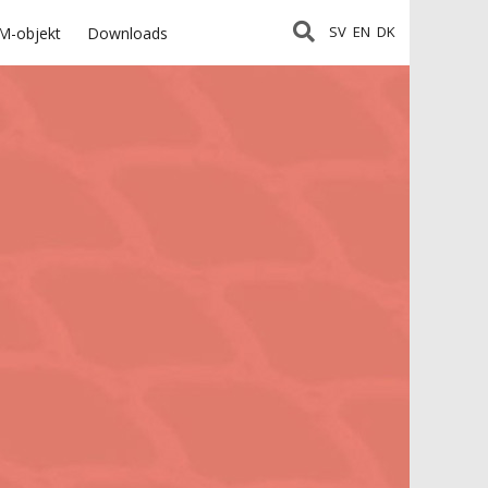
SV
EN
DK
M-objekt
Downloads