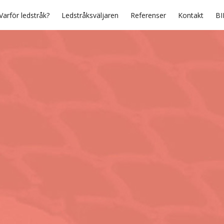
Varför ledstråk?
Ledstråksväljaren
Referenser
Kontakt
BI