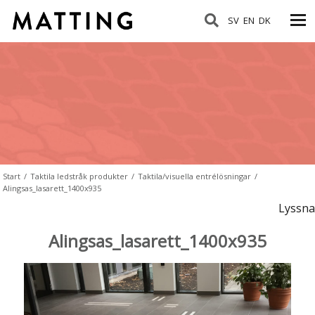
SV
EN
DK
Start
/
Taktila ledstråk produkter
/
Taktila/visuella entrélösningar
/
Alingsas_lasarett_1400x935
Lyssna
Alingsas_lasarett_1400x935