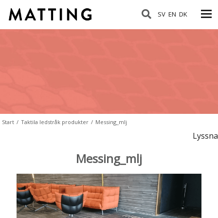
SV
EN
DK
Start
/
Taktila ledstråk produkter
/
Messing_mlj
Lyssna
Messing_mlj