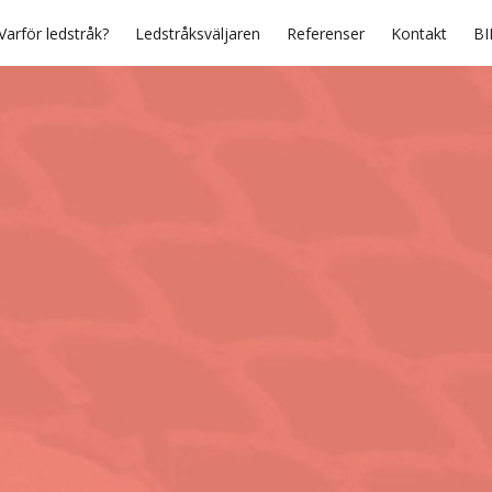
Varför ledstråk?
Ledstråksväljaren
Referenser
Kontakt
BI