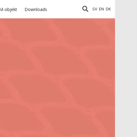
SV
EN
DK
M-objekt
Downloads