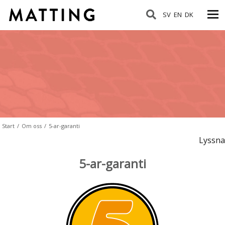
SV
EN
DK
Start
/
Om oss
/
5-ar-garanti
Lyssna
5-ar-garanti