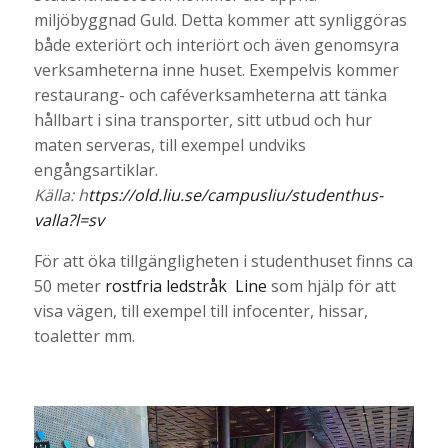
miljöbyggnad Guld. Detta kommer att synliggöras
både exteriört och interiört och även genomsyra
verksamheterna inne huset. Exempelvis kommer
restaurang- och caféverksamheterna att tänka
hållbart i sina transporter, sitt utbud och hur
maten serveras, till exempel undviks
engångsartiklar.
Källa: h
ttps://old.liu.se/campusliu/studenthus-
valla?l=sv
För att öka tillgängligheten i studenthuset finns ca
50 meter
rostfria ledstråk Line
som hjälp för att
visa vägen, till exempel till infocenter, hissar,
toaletter mm.