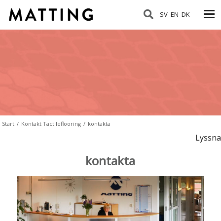
SV
EN
DK
Start
/
Kontakt Tactileflooring
/
kontakta
Lyssna
kontakta