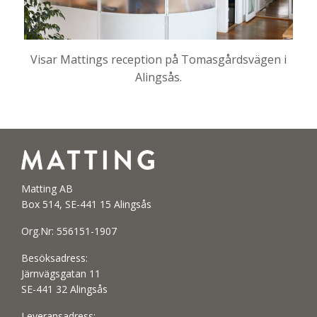
Visar Mattings reception på Tomasgårdsvägen i
Alingsås.
Matting AB
Box 514, SE-441 15 Alingsås
Org.Nr: 556151-1907
Besöksadress:
Järnvägsgatan 11
SE-441 32 Alingsås
Leveransadress: