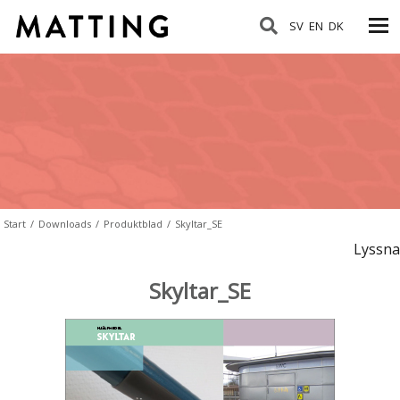
SV
EN
DK
Start
/
Downloads
/
Produktblad
/
Skyltar_SE
Lyssna
Skyltar_SE