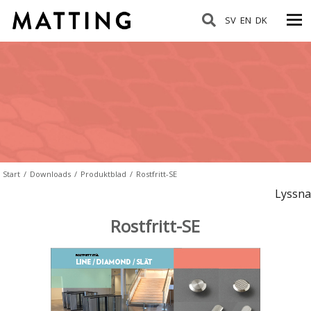
SV
EN
DK
Start
/
Downloads
/
Produktblad
/
Rostfritt-SE
Lyssna
Rostfritt-SE