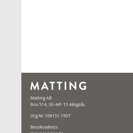
Matting AB
Box 514, SE-441 15 Alingsås
Org.Nr: 556151-1907
Besöksadress: