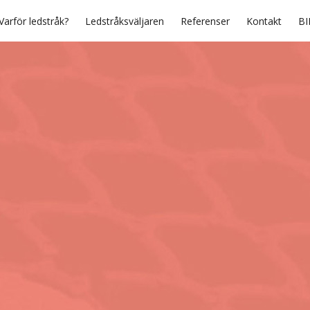
Varför ledstråk?
Ledstråksväljaren
Referenser
Kontakt
BI