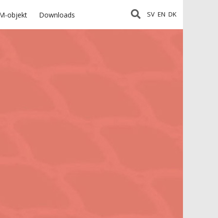
SV
EN
DK
M-objekt
Downloads