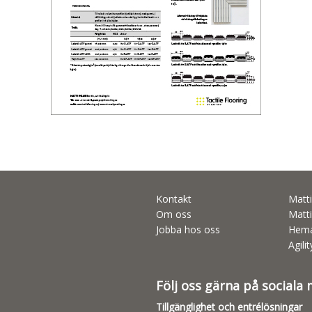
Kontakt
Matti
Om oss
Matti
Jobba hos oss
Hema
Agili
Följ oss gärna på sociala
Tillgänglighet och entrélösningar