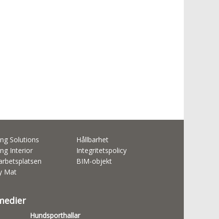
ng Solutions
Hållbarhet
ng Interior
Integritetspolicy
rbetsplatsen
BIM-objekt
ty Mat
 medier
Hundsporthallar