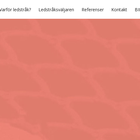
Varför ledstråk?
Ledstråksväljaren
Referenser
Kontakt
BI