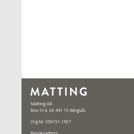
Matting AB
Box 514, SE-441 15 Alingsås
Org.Nr: 556151-1907
Besöksadress: