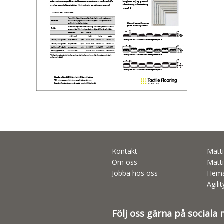
Kontakt
Matti
Om oss
Matti
Jobba hos oss
Hema
Agili
Följ oss gärna på sociala