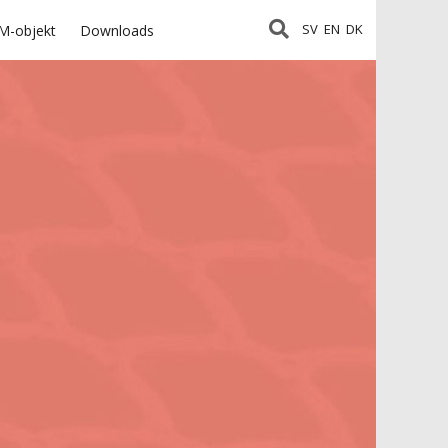
SV
EN
DK
M-objekt
Downloads