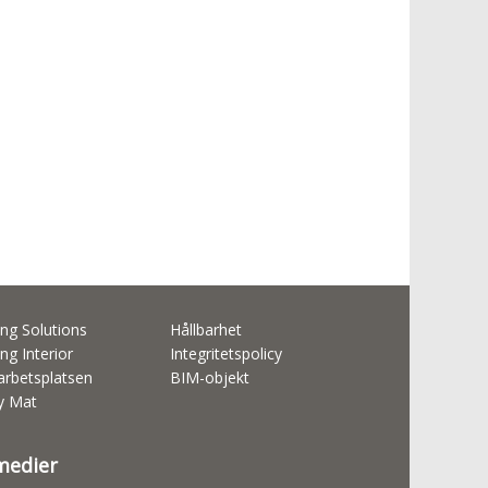
ng Solutions
Hållbarhet
ng Interior
Integritetspolicy
rbetsplatsen
BIM-objekt
ty Mat
 medier