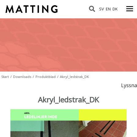
SV
EN
DK
Start
/
Downloads
/
Produktblad
/
Akryl_ledstrak_DK
Lyssna
Akryl_ledstrak_DK