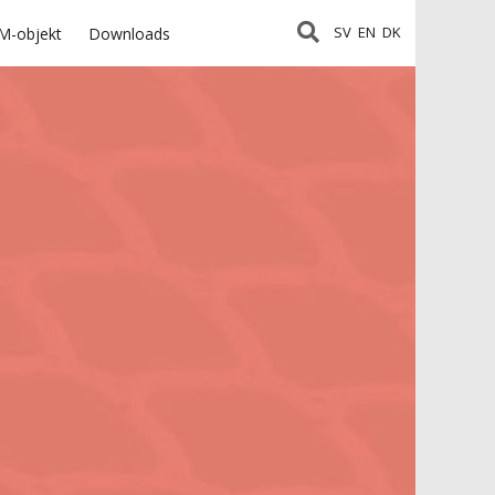
SV
EN
DK
M-objekt
Downloads