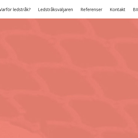
Varför ledstråk?
Ledstråksväljaren
Referenser
Kontakt
BI