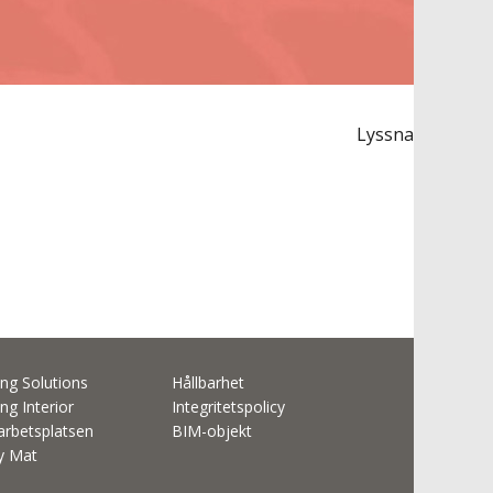
Lyssna
ng Solutions
Hållbarhet
ng Interior
Integritetspolicy
rbetsplatsen
BIM-objekt
ty Mat