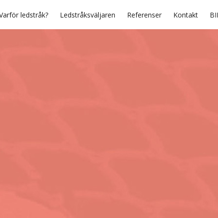
Varför ledstråk?
Ledstråksväljaren
Referenser
Kontakt
BI