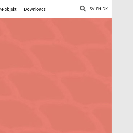
SV
EN
DK
M-objekt
Downloads