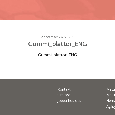
2 december 2024, 15:51
Gummi_plattor_ENG
Gummi_plattor_ENG
Kontakt
Matti
Om oss
Matti
Jobba hos oss
Hema
Agili