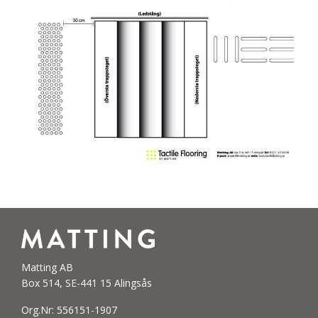
Matting AB
Box 514, SE-441 15 Alingsås
Org.Nr: 556151-1907