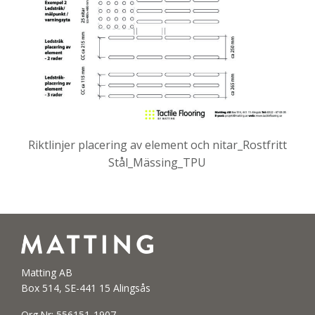
Riktlinjer placering av element och nitar_Rostfritt
Stål_Mässing_TPU
Matting AB
Box 514, SE-441 15 Alingsås
Org.Nr: 556151-1907