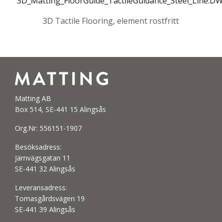
3D_Matting_FloorGuide_TactileGuidance_Steel_Line.D
3D Tactile Flooring, element rostfritt
Matting AB
Box 514, SE-441 15 Alingsås
Org.Nr: 556151-1907
Besöksadress:
Järnvägsgatan 11
SE-441 32 Alingsås
Leveransadress:
Tomasgårdsvägen 19
SE-441 39 Alingsås