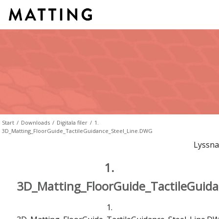
Start
/
Downloads
/
Digitala filer
/
1.
3D_Matting_FloorGuide_TactileGuidance_Steel_Line.DWG
Lyssna
1.
3D_Matting_FloorGuide_TactileGuid
1.