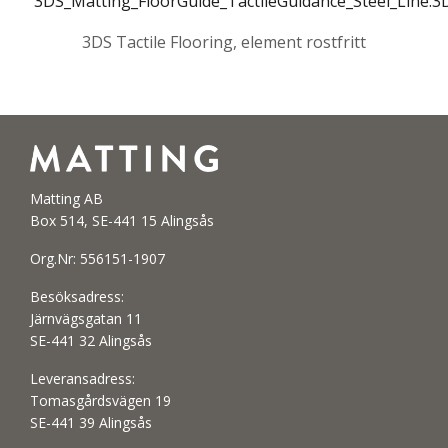
3DS_Matting_FloorGuide_TactileGuidance_Steel_Line.3
3DS Tactile Flooring, element rostfritt
Matting AB
Box 514, SE-441 15 Alingsås
Org.Nr: 556151-1907
Besöksadress:
Järnvägsgatan 11
SE-441 32 Alingsås
Leveransadress:
Tomasgårdsvägen 19
SE-441 39 Alingsås