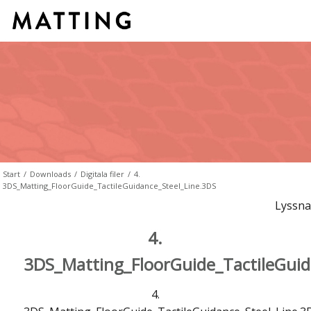
Start
/
Downloads
/
Digitala filer
/
4.
3DS_Matting_FloorGuide_TactileGuidance_Steel_Line.3DS
Lyssna
4.
3DS_Matting_FloorGuide_TactileGuid
4.