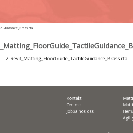
ileGuidance_Brass.rfa
t_Matting_FloorGuide_TactileGuidance_B
2. Revit_Matting_FloorGuide_TactileGuidance_Brass.rfa
Kontakt
Matti
Om oss
Matti
Jobba hos oss
Hema
Agili