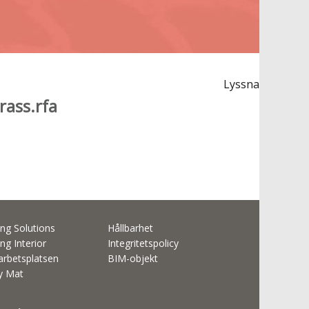
Lyssna
rass.rfa
ng Solutions
Hållbarhet
ng Interior
Integritetspolicy
rbetsplatsen
BIM-objekt
ty Mat