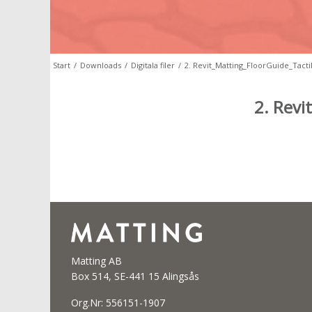
Start
/
Downloads
/
Digitala filer
/
2. Revit_Matting_FloorGuide_Tact
2. Revi
Matting AB
Box 514, SE-441 15 Alingsås
Org.Nr: 556151-1907