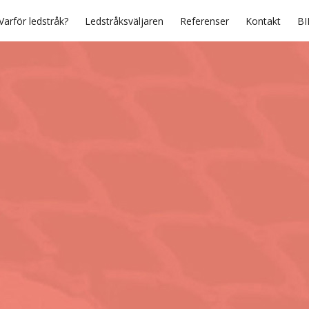
Varför ledstråk?
Ledstråksväljaren
Referenser
Kontakt
BI