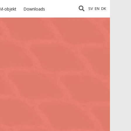
SV
EN
DK
M-objekt
Downloads