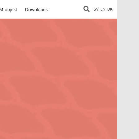
SV
EN
DK
M-objekt
Downloads