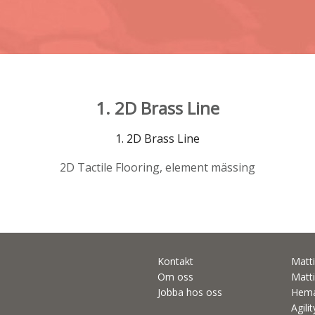
1. 2D Brass Line
1. 2D Brass Line
2D Tactile Flooring, element mässing
Kontakt
Matti
Om oss
Matti
Jobba hos oss
Hema
Agili