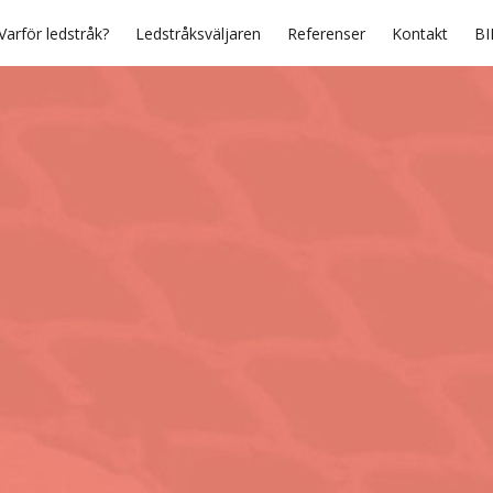
Varför ledstråk?
Ledstråksväljaren
Referenser
Kontakt
BI