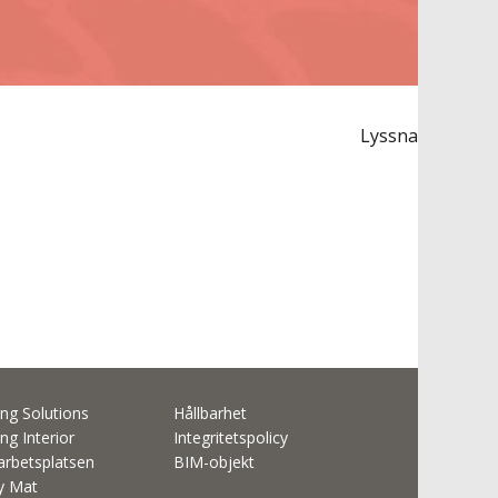
Lyssna
ng Solutions
Hållbarhet
ng Interior
Integritetspolicy
rbetsplatsen
BIM-objekt
ty Mat