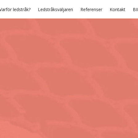
Varför ledstråk?
Ledstråksväljaren
Referenser
Kontakt
BI