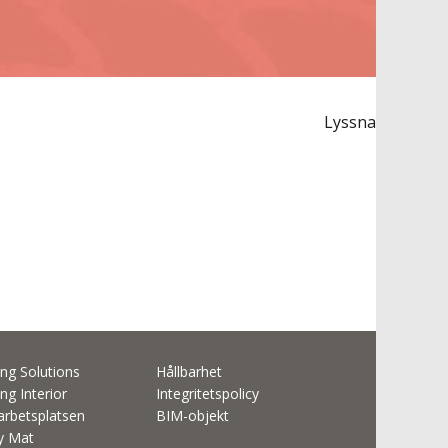
Lyssna
ng Solutions
Hållbarhet
ng Interior
Integritetspolicy
rbetsplatsen
BIM-objekt
ty Mat