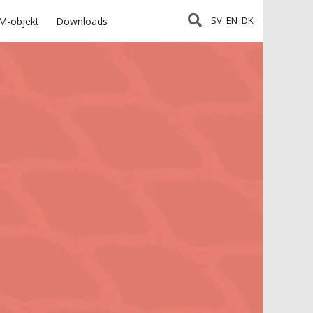
SV
EN
DK
M-objekt
Downloads