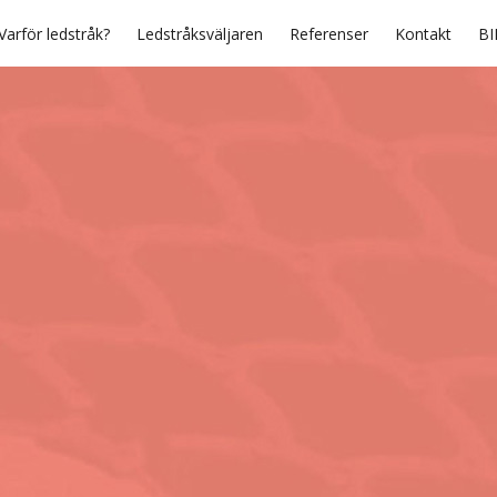
Varför ledstråk?
Ledstråksväljaren
Referenser
Kontakt
BI