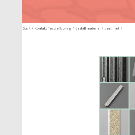
Start
/
Kontakt Tactileflooring
/
Beställ material
/
bestll_mtrl