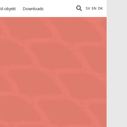
SV
EN
DK
M-objekt
Downloads