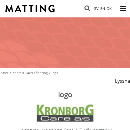
SV
EN
DK
Start
/
Kontakt Tactileflooring
/
logo
Lyssna
logo