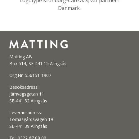
Logotype Kronborg-Care A/S, vår partner i
Danmark.
Matting AB
Box 514, SE-441 15 Alingsås
Org.Nr: 556151-1907
Besöksadress:
Järnvägsgatan 11
SE-441 32 Alingsås
Leveransadress:
Tomasgårdsvägen 19
SE-441 39 Alingsås
Tel:
0322 67 08 00