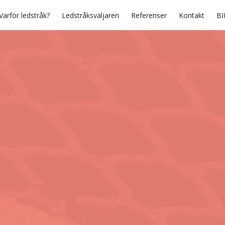
Varför ledstråk?
Ledstråksväljaren
Referenser
Kontakt
BI