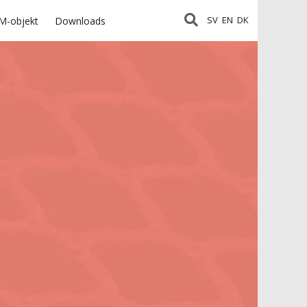
SV
EN
DK
M-objekt
Downloads