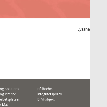
Lyssna
ng Solutions
Hållbarhet
ng Interior
Integritetspolicy
rbetsplatsen
BIM-objekt
ty Mat