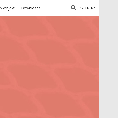
SV
EN
DK
M-objekt
Downloads