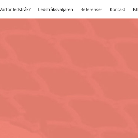
Varför ledstråk?
Ledstråksväljaren
Referenser
Kontakt
BI