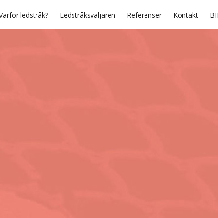
Varför ledstråk?
Ledstråksväljaren
Referenser
Kontakt
BI