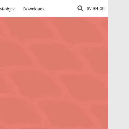
SV
EN
DK
M-objekt
Downloads