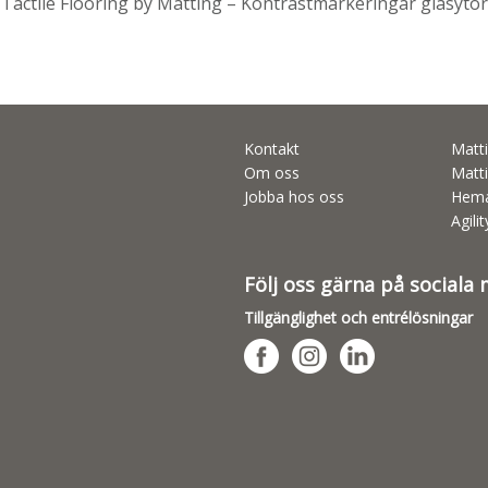
Tactile Flooring by Matting – Kontrastmarkeringar glasytor
Kontakt
Matti
Om oss
Matti
Jobba hos oss
Hema
Agili
Följ oss gärna på sociala
Tillgänglighet och entrélösningar