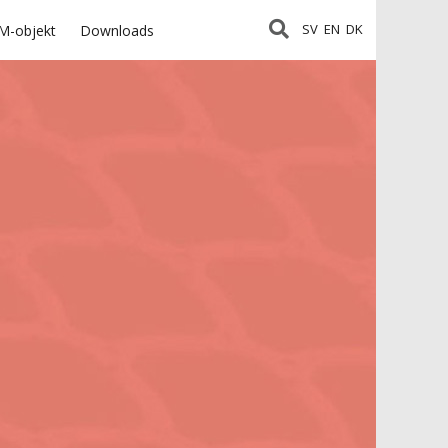
SV
EN
DK
M-objekt
Downloads