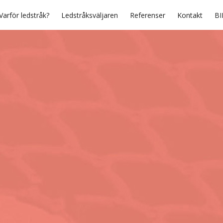
Varför ledstråk?
Ledstråksväljaren
Referenser
Kontakt
BI