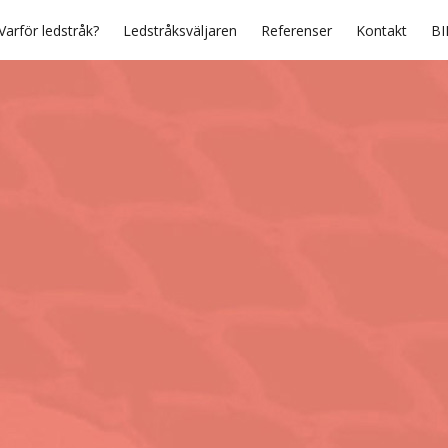
Varför ledstråk?
Ledstråksväljaren
Referenser
Kontakt
BI