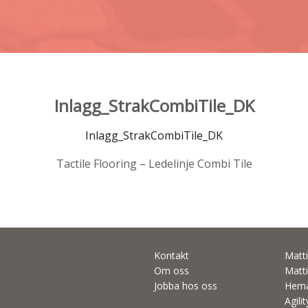
Inlagg_StrakCombiTile_DK
Inlagg_StrakCombiTile_DK
Tactile Flooring – Ledelinje Combi Tile
Kontakt
Matti
Om oss
Matti
Jobba hos oss
Hema
Agili