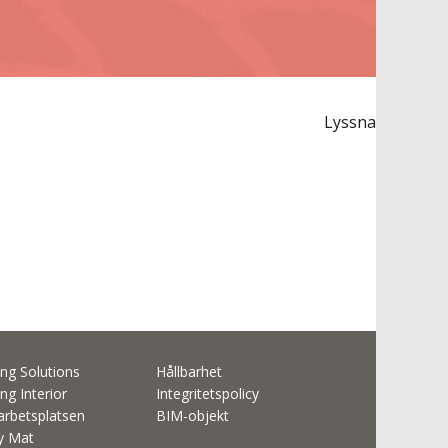
Lyssna
ng Solutions
Hållbarhet
ng Interior
Integritetspolicy
rbetsplatsen
BIM-objekt
ty Mat