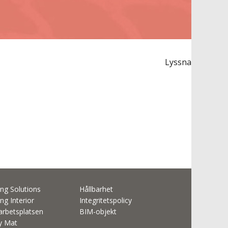
Lyssna
ng Solutions
Hållbarhet
ng Interior
Integritetspolicy
rbetsplatsen
BIM-objekt
ty Mat