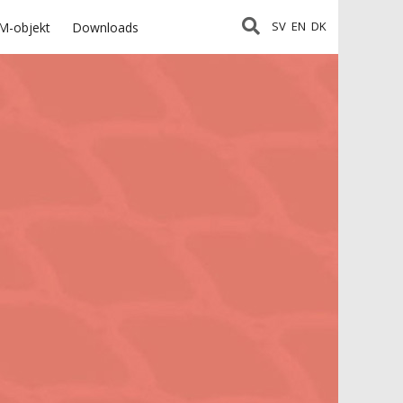
SV
EN
DK
M-objekt
Downloads