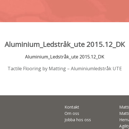
Aluminium_Ledstråk_ute 2015.12_DK
Aluminium_Ledstråk_ute 2015.12_DK
Tactile Flooring by Matting – Aluminiumledstråk UTE
Kontakt
Matti
Om oss
Matti
Jobba hos oss
Hema
Agili