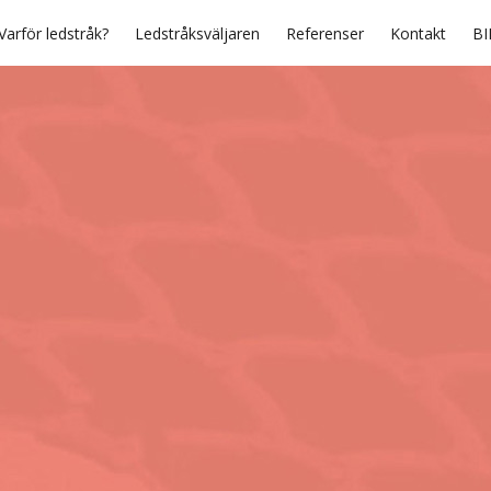
Varför ledstråk?
Ledstråksväljaren
Referenser
Kontakt
BI