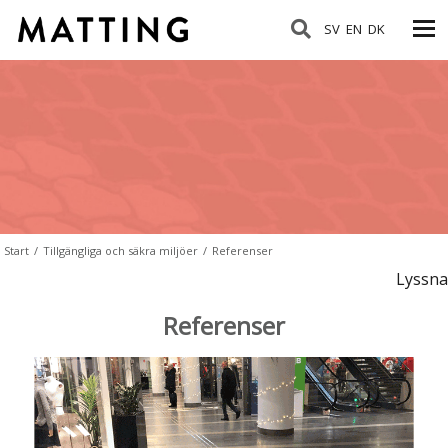
SV
EN
DK
Start
/
Tillgängliga och säkra miljöer
/
Referenser
Lyssna
Referenser