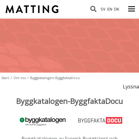
SV
EN
DK
Start
/
Om oss
/
Byggkatalogen-ByggfaktaDocu
Lyssna
Byggkatalogen-ByggfaktaDocu
Byggkatalogen av Svensk Byggtjänst och