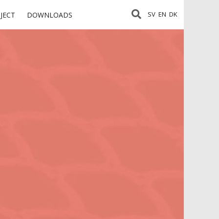
SV
EN
DK
JECT
DOWNLOADS