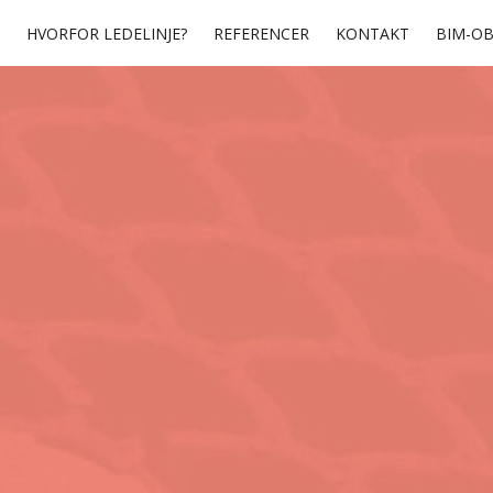
HVORFOR LEDELINJE?
REFERENCER
KONTAKT
BIM-OB